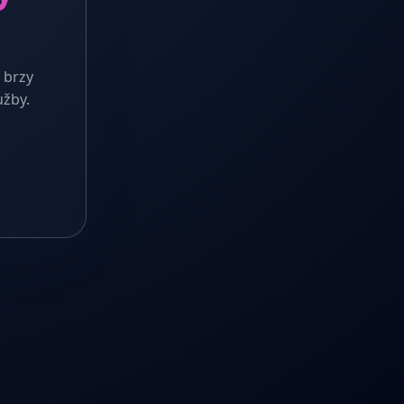
 brzy
užby.