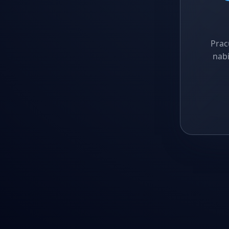
Prac
nabí