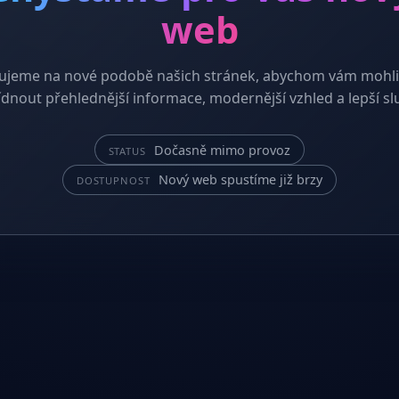
web
ujeme na nové podobě našich stránek, abychom vám mohli
dnout přehlednější informace, modernější vzhled a lepší sl
Dočasně mimo provoz
STATUS
Nový web spustíme již brzy
DOSTUPNOST