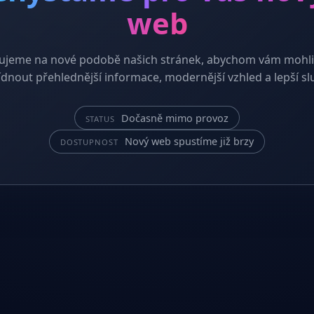
web
ujeme na nové podobě našich stránek, abychom vám mohli
dnout přehlednější informace, modernější vzhled a lepší sl
Dočasně mimo provoz
STATUS
Nový web spustíme již brzy
DOSTUPNOST