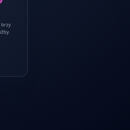
 brzy
užby.