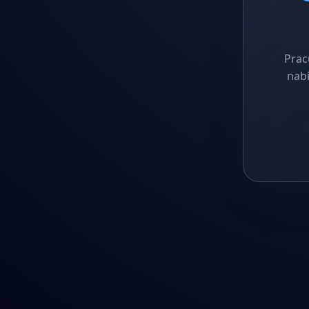
Prac
nabí