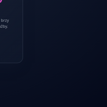
 brzy
užby.