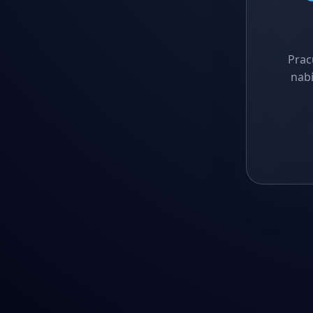
Prac
nabí