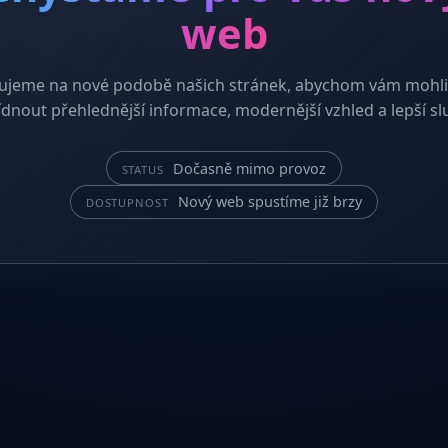
web
ujeme na nové podobě našich stránek, abychom vám mohli
dnout přehlednější informace, modernější vzhled a lepší sl
Dočasně mimo provoz
STATUS
Nový web spustíme již brzy
DOSTUPNOST