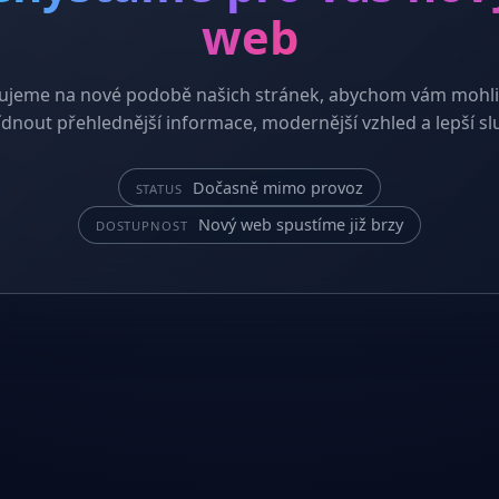
web
ujeme na nové podobě našich stránek, abychom vám mohli
dnout přehlednější informace, modernější vzhled a lepší sl
Dočasně mimo provoz
STATUS
Nový web spustíme již brzy
DOSTUPNOST