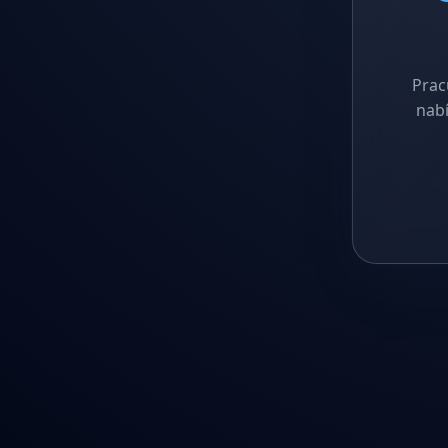
Prac
nabí