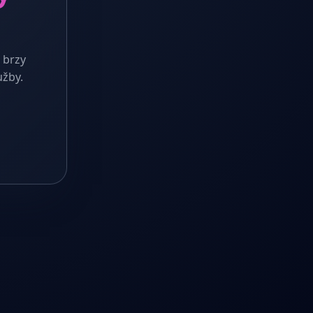
 brzy
užby.