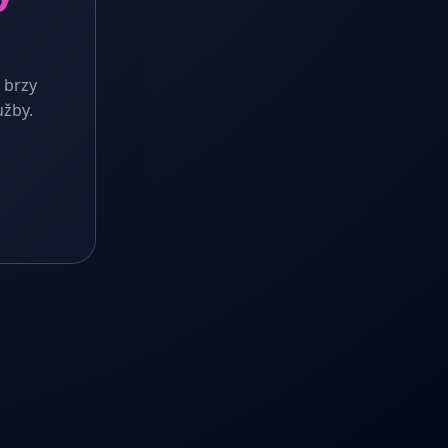
 brzy
užby.