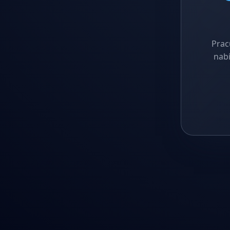
Prac
nabí