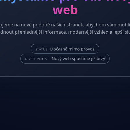
web
ujeme na nové podobě našich stránek, abychom vám mohli
dnout přehlednější informace, modernější vzhled a lepší sl
Dočasně mimo provoz
STATUS
Nový web spustíme již brzy
DOSTUPNOST