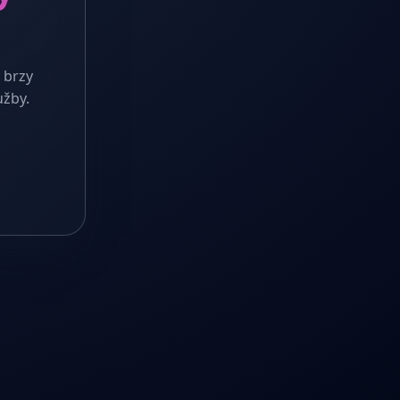
 brzy
užby.