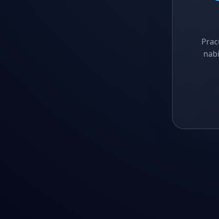
Prac
nabí