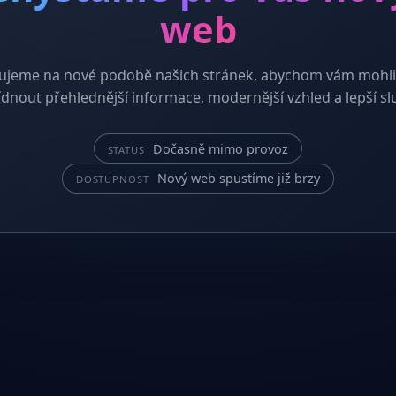
web
ujeme na nové podobě našich stránek, abychom vám mohli
dnout přehlednější informace, modernější vzhled a lepší sl
Dočasně mimo provoz
STATUS
Nový web spustíme již brzy
DOSTUPNOST