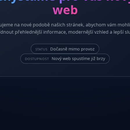
web
ujeme na nové podobě našich stránek, abychom vám mohli
dnout přehlednější informace, modernější vzhled a lepší sl
Dočasně mimo provoz
STATUS
Nový web spustíme již brzy
DOSTUPNOST