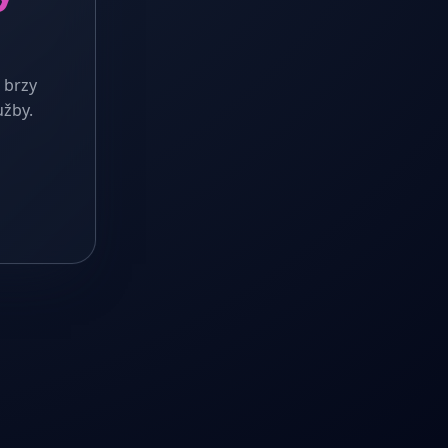
 brzy
užby.