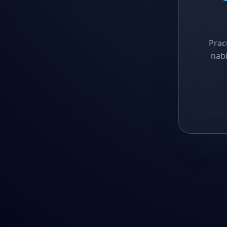
Prac
nabí