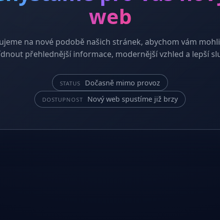
web
ujeme na nové podobě našich stránek, abychom vám mohli
dnout přehlednější informace, modernější vzhled a lepší sl
Dočasně mimo provoz
STATUS
Nový web spustíme již brzy
DOSTUPNOST