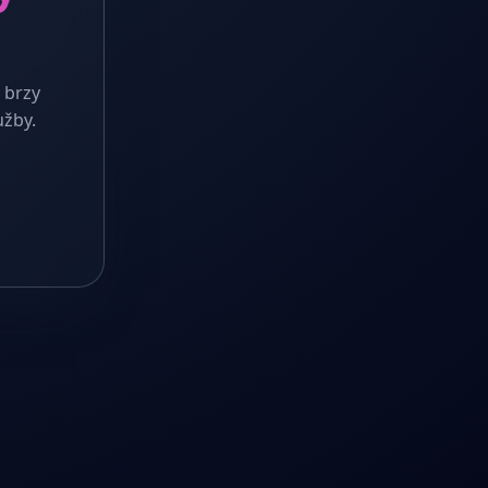
 brzy
užby.