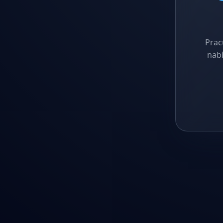
Prac
nabí