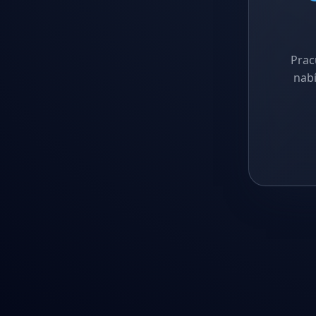
Prac
nabí