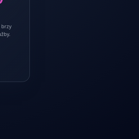
 brzy
užby.