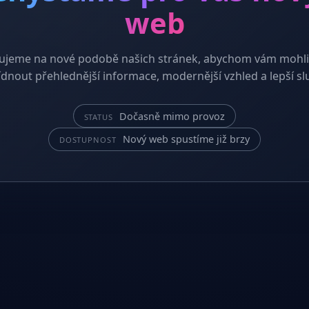
web
ujeme na nové podobě našich stránek, abychom vám mohli
dnout přehlednější informace, modernější vzhled a lepší sl
Dočasně mimo provoz
STATUS
Nový web spustíme již brzy
DOSTUPNOST