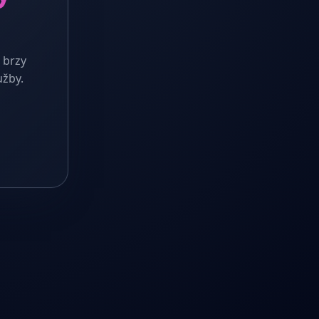
 brzy
užby.