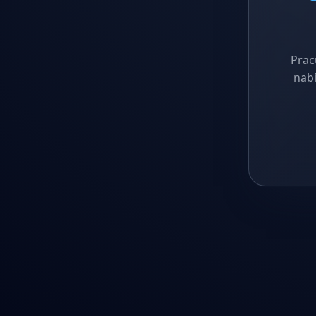
Prac
nabí