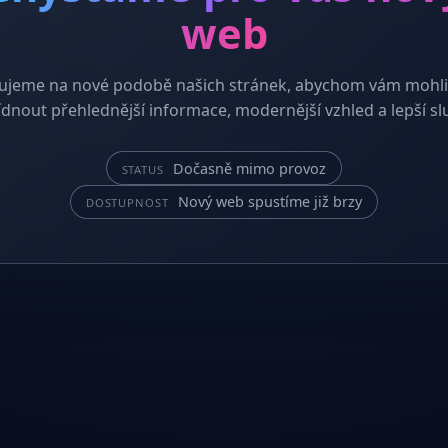
web
ujeme na nové podobě našich stránek, abychom vám mohli
dnout přehlednější informace, modernější vzhled a lepší sl
Dočasně mimo provoz
STATUS
Nový web spustíme již brzy
DOSTUPNOST