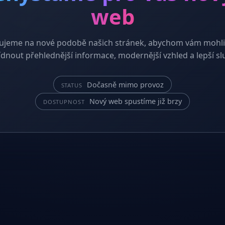
web
ujeme na nové podobě našich stránek, abychom vám mohli
dnout přehlednější informace, modernější vzhled a lepší sl
Dočasně mimo provoz
STATUS
Nový web spustíme již brzy
DOSTUPNOST