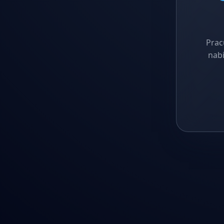
Prac
nabí