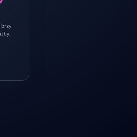
 brzy
užby.