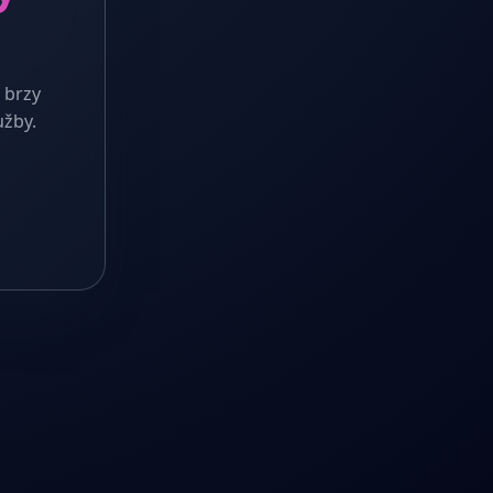
 brzy
užby.