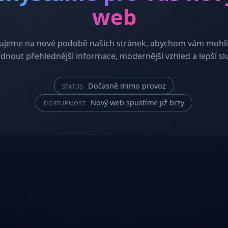
web
ujeme na nové podobě našich stránek, abychom vám mohli
dnout přehlednější informace, modernější vzhled a lepší sl
Dočasně mimo provoz
STATUS
Nový web spustíme již brzy
DOSTUPNOST