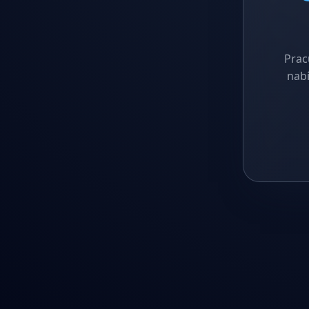
Prac
nabí