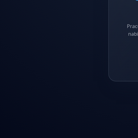
Prac
nabí