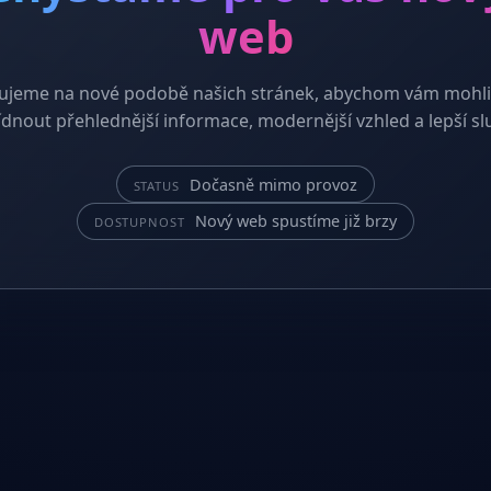
web
ujeme na nové podobě našich stránek, abychom vám mohli
dnout přehlednější informace, modernější vzhled a lepší sl
Dočasně mimo provoz
STATUS
Nový web spustíme již brzy
DOSTUPNOST