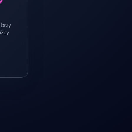
 brzy
užby.