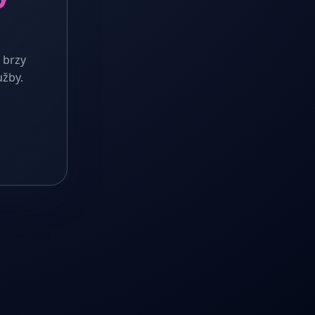
 brzy
užby.