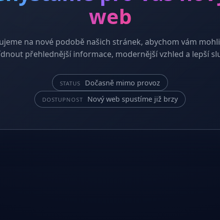
web
ujeme na nové podobě našich stránek, abychom vám mohli
dnout přehlednější informace, modernější vzhled a lepší sl
Dočasně mimo provoz
STATUS
Nový web spustíme již brzy
DOSTUPNOST