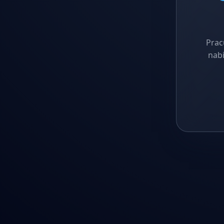
Prac
nabí