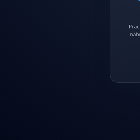
Prac
nabí