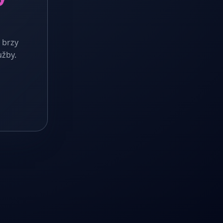
 brzy
užby.