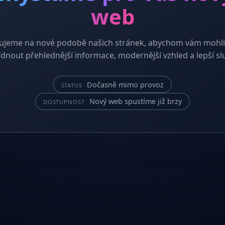
web
ujeme na nové podobě našich stránek, abychom vám mohli
dnout přehlednější informace, modernější vzhled a lepší sl
Dočasně mimo provoz
STATUS
Nový web spustíme již brzy
DOSTUPNOST