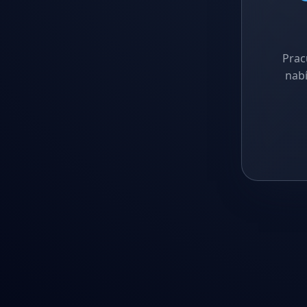
Prac
nabí