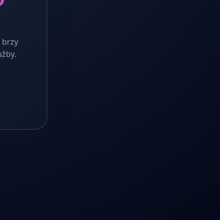
 brzy
užby.