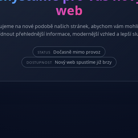
web
ujeme na nové podobě našich stránek, abychom vám mohli
dnout přehlednější informace, modernější vzhled a lepší sl
Dočasně mimo provoz
STATUS
Nový web spustíme již brzy
DOSTUPNOST