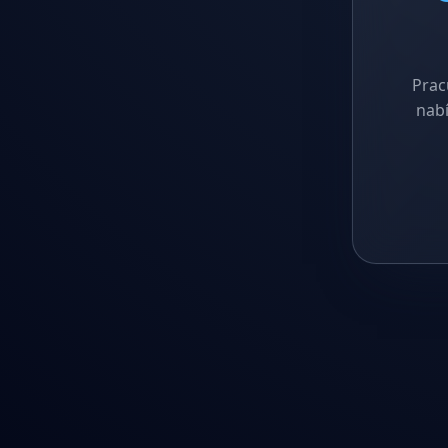
Prac
nabí