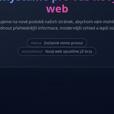
web
ujeme na nové podobě našich stránek, abychom vám mohli
dnout přehlednější informace, modernější vzhled a lepší sl
Dočasně mimo provoz
STATUS
Nový web spustíme již brzy
DOSTUPNOST