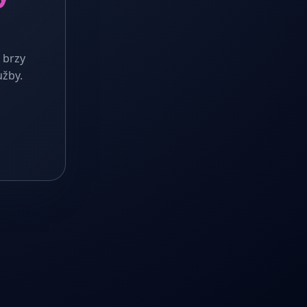
 brzy
užby.