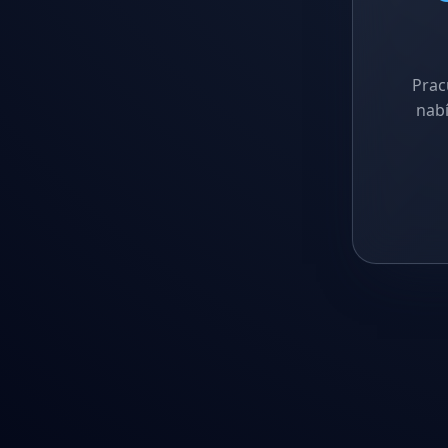
Prac
nabí