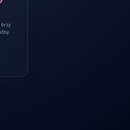
 brzy
užby.