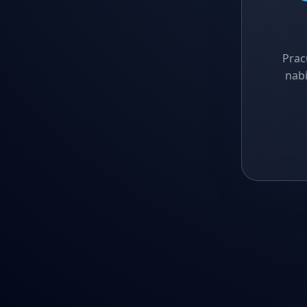
Prac
nabí