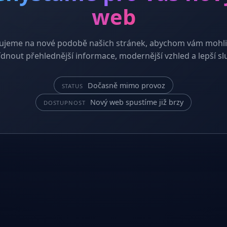
web
ujeme na nové podobě našich stránek, abychom vám mohli
dnout přehlednější informace, modernější vzhled a lepší sl
Dočasně mimo provoz
STATUS
Nový web spustíme již brzy
DOSTUPNOST