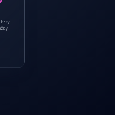
 brzy
užby.