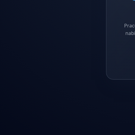
Prac
nabí