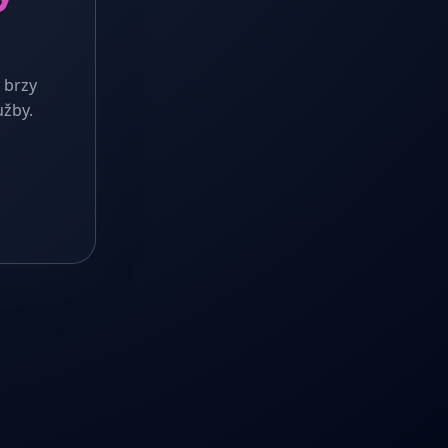
 brzy
užby.