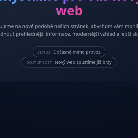
web
ujeme na nové podobě našich stránek, abychom vám mohli
dnout přehlednější informace, modernější vzhled a lepší sl
Dočasně mimo provoz
STATUS
Nový web spustíme již brzy
DOSTUPNOST