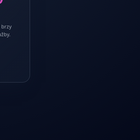
 brzy
užby.