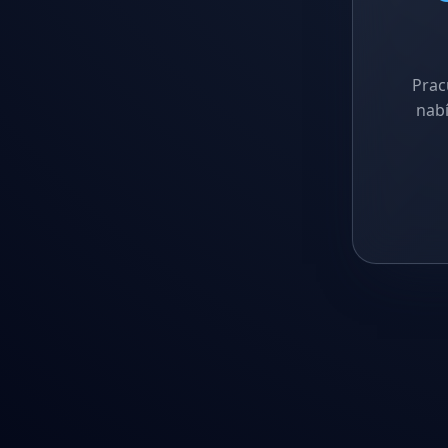
Prac
nabí