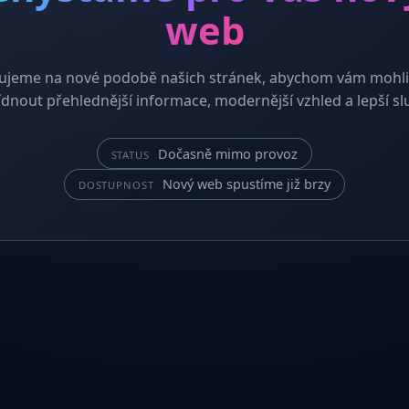
web
ujeme na nové podobě našich stránek, abychom vám mohli
dnout přehlednější informace, modernější vzhled a lepší sl
Dočasně mimo provoz
STATUS
Nový web spustíme již brzy
DOSTUPNOST