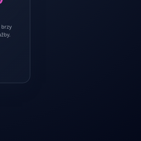
 brzy
užby.