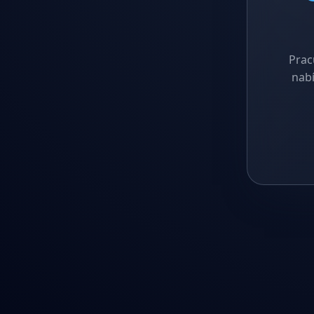
Prac
nabí