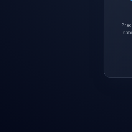
Prac
nabí