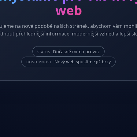
web
ujeme na nové podobě našich stránek, abychom vám mohli
dnout přehlednější informace, modernější vzhled a lepší sl
Dočasně mimo provoz
STATUS
Nový web spustíme již brzy
DOSTUPNOST