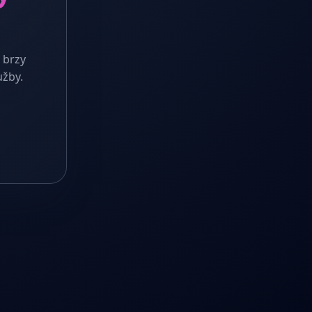
 brzy
užby.