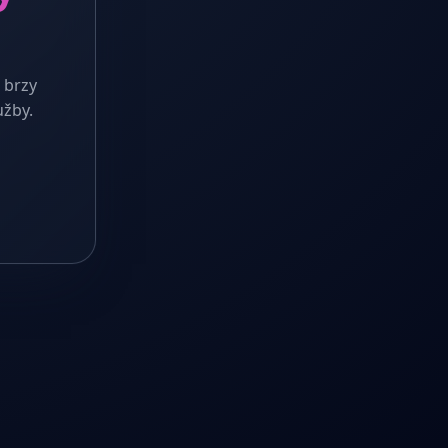
 brzy
užby.