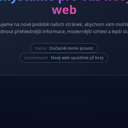
web
ujeme na nové podobě našich stránek, abychom vám mohli
dnout přehlednější informace, modernější vzhled a lepší sl
Dočasně mimo provoz
STATUS
Nový web spustíme již brzy
DOSTUPNOST