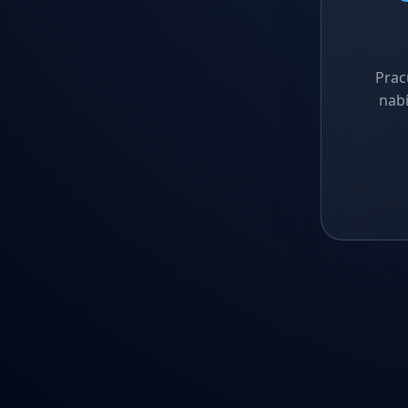
Prac
nabí