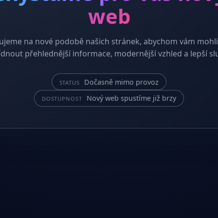
web
ujeme na nové podobě našich stránek, abychom vám mohli
dnout přehlednější informace, modernější vzhled a lepší sl
Dočasně mimo provoz
STATUS
Nový web spustíme již brzy
DOSTUPNOST