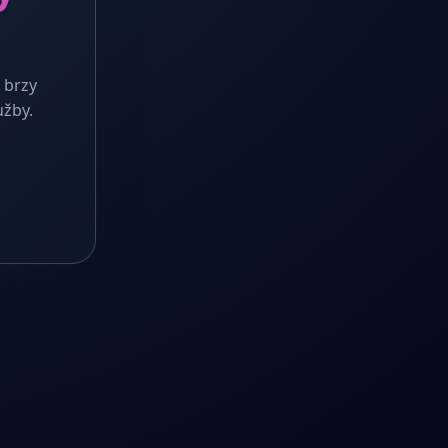
 brzy
užby.