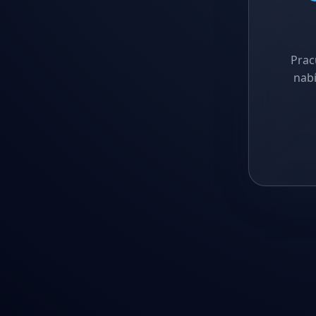
Prac
nabí