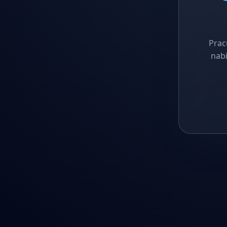
Prac
nabí