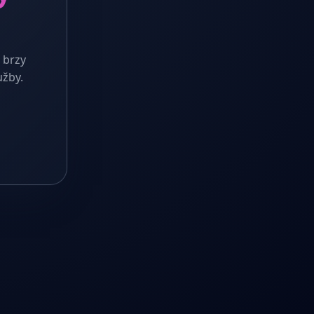
 brzy
užby.