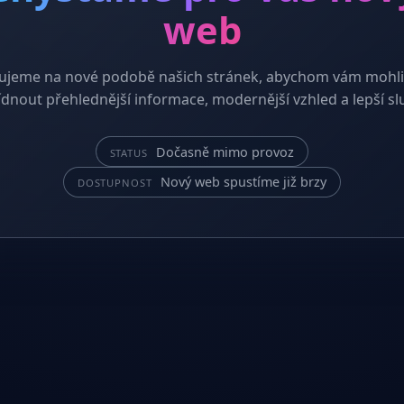
web
ujeme na nové podobě našich stránek, abychom vám mohli
dnout přehlednější informace, modernější vzhled a lepší sl
Dočasně mimo provoz
STATUS
Nový web spustíme již brzy
DOSTUPNOST