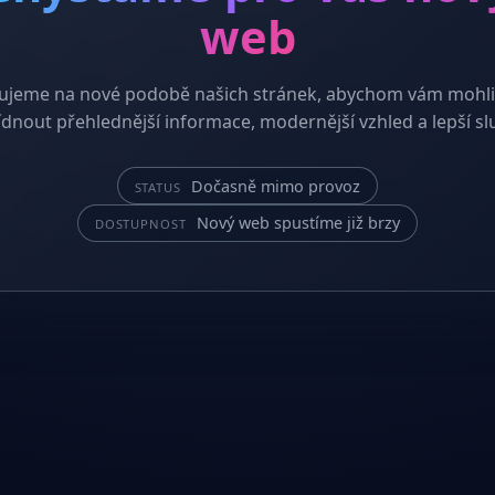
web
ujeme na nové podobě našich stránek, abychom vám mohli
dnout přehlednější informace, modernější vzhled a lepší sl
Dočasně mimo provoz
STATUS
Nový web spustíme již brzy
DOSTUPNOST