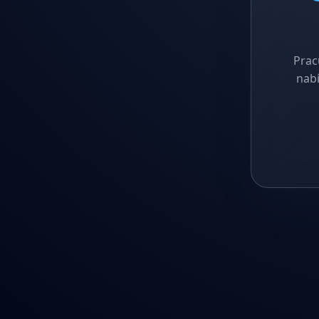
Prac
nabí