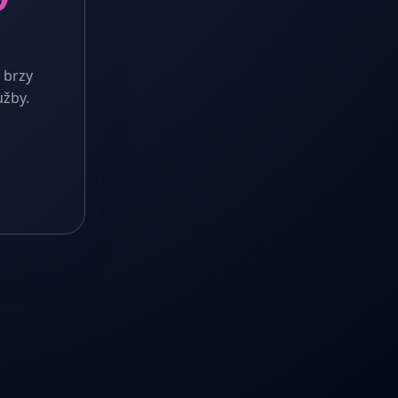
 brzy
užby.