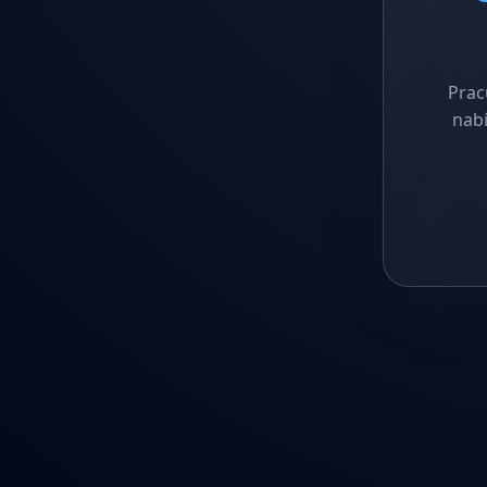
Prac
nabí