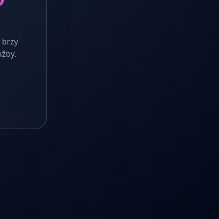
 brzy
užby.