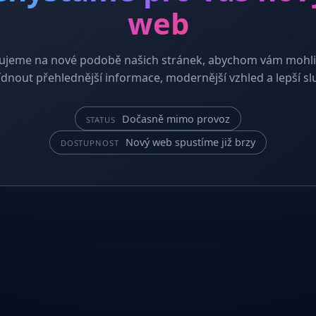
web
ujeme na nové podobě našich stránek, abychom vám mohli
dnout přehlednější informace, modernější vzhled a lepší sl
Dočasně mimo provoz
STATUS
Nový web spustíme již brzy
DOSTUPNOST