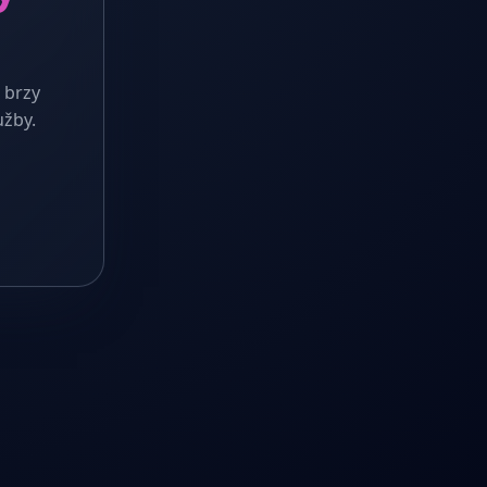
 brzy
užby.