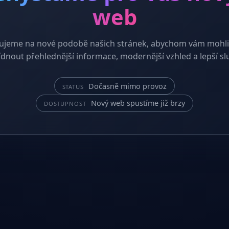
web
ujeme na nové podobě našich stránek, abychom vám mohli
dnout přehlednější informace, modernější vzhled a lepší sl
Dočasně mimo provoz
STATUS
Nový web spustíme již brzy
DOSTUPNOST