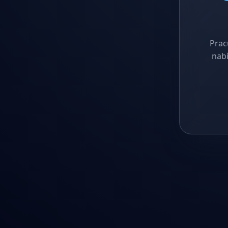
Prac
nabí