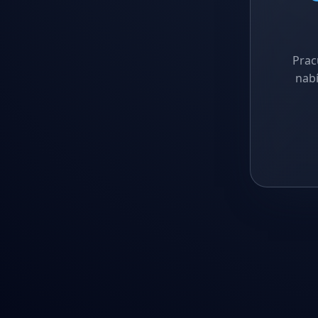
Prac
nabí