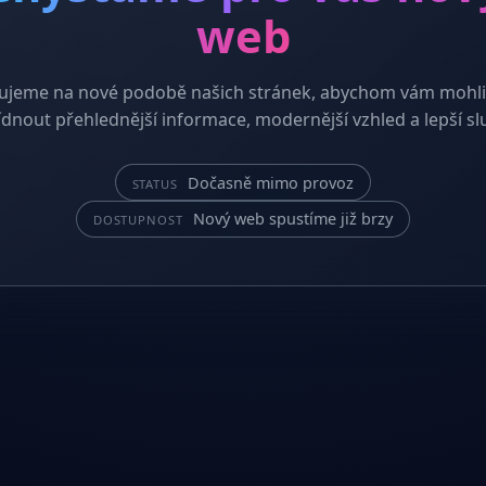
web
ujeme na nové podobě našich stránek, abychom vám mohli
dnout přehlednější informace, modernější vzhled a lepší sl
Dočasně mimo provoz
STATUS
Nový web spustíme již brzy
DOSTUPNOST