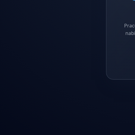
Prac
nabí