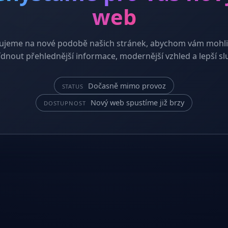
web
ujeme na nové podobě našich stránek, abychom vám mohli
dnout přehlednější informace, modernější vzhled a lepší sl
Dočasně mimo provoz
STATUS
Nový web spustíme již brzy
DOSTUPNOST