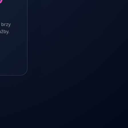
 brzy
užby.