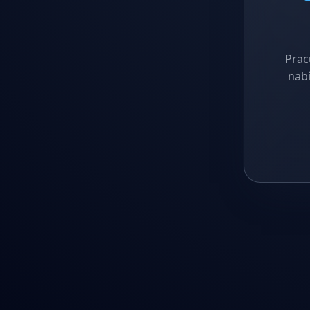
Prac
nabí