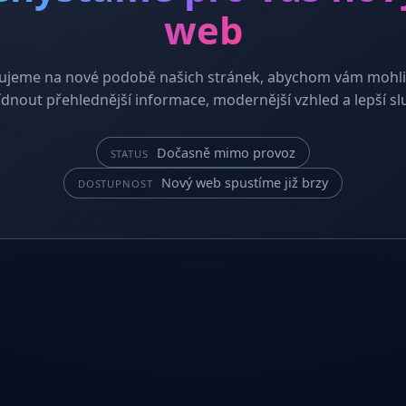
web
ujeme na nové podobě našich stránek, abychom vám mohli
dnout přehlednější informace, modernější vzhled a lepší sl
Dočasně mimo provoz
STATUS
Nový web spustíme již brzy
DOSTUPNOST