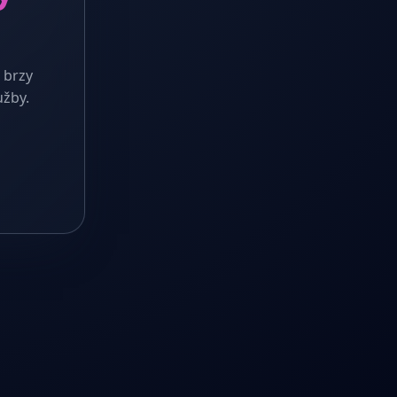
 brzy
užby.