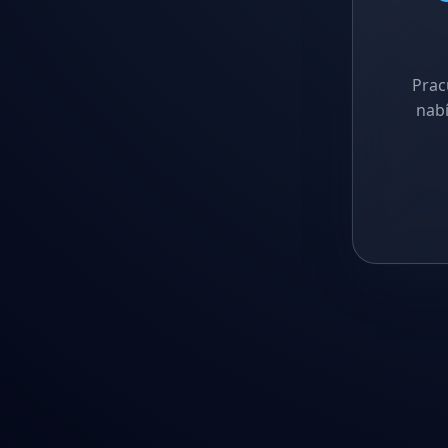
Prac
nabí