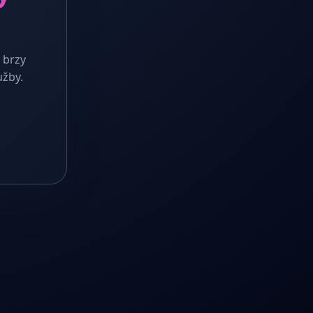
 brzy
užby.