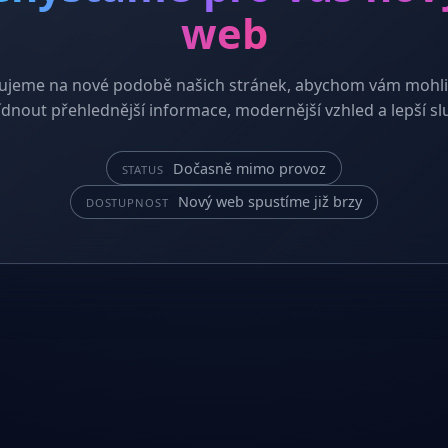
web
ujeme na nové podobě našich stránek, abychom vám mohli
dnout přehlednější informace, modernější vzhled a lepší sl
Dočasně mimo provoz
STATUS
Nový web spustíme již brzy
DOSTUPNOST