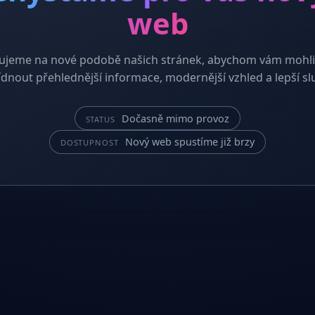
web
ujeme na nové podobě našich stránek, abychom vám mohli
dnout přehlednější informace, modernější vzhled a lepší sl
Dočasně mimo provoz
STATUS
Nový web spustíme již brzy
DOSTUPNOST