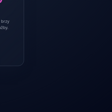
 brzy
užby.