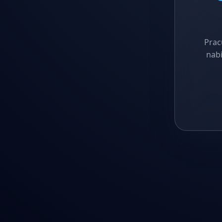
Prac
nabí