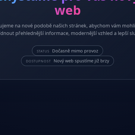
web
ujeme na nové podobě našich stránek, abychom vám mohli
dnout přehlednější informace, modernější vzhled a lepší sl
Dočasně mimo provoz
STATUS
Nový web spustíme již brzy
DOSTUPNOST