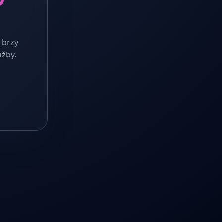
 brzy
užby.