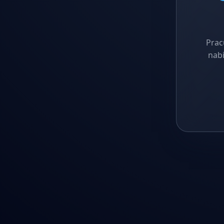
Prac
nabí