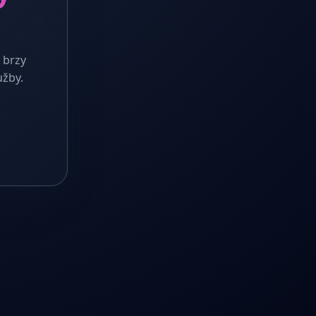
 brzy
užby.