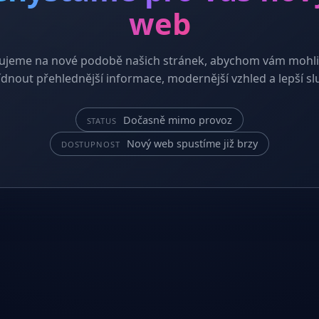
web
ujeme na nové podobě našich stránek, abychom vám mohli
dnout přehlednější informace, modernější vzhled a lepší sl
Dočasně mimo provoz
STATUS
Nový web spustíme již brzy
DOSTUPNOST