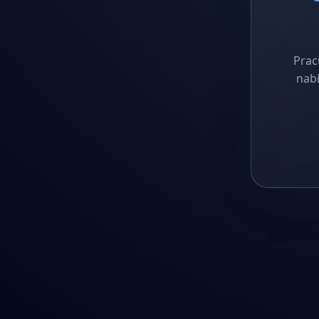
Prac
nabí