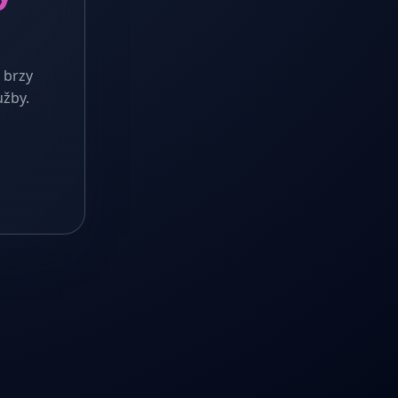
 brzy
užby.