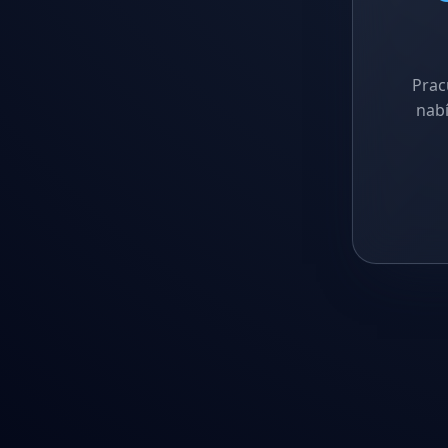
Prac
nabí