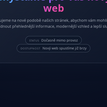
web
ujeme na nové podobě našich stránek, abychom vám mohli
dnout přehlednější informace, modernější vzhled a lepší sl
Dočasně mimo provoz
STATUS
Nový web spustíme již brzy
DOSTUPNOST