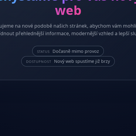
web
ujeme na nové podobě našich stránek, abychom vám mohli
dnout přehlednější informace, modernější vzhled a lepší sl
Dočasně mimo provoz
STATUS
Nový web spustíme již brzy
DOSTUPNOST