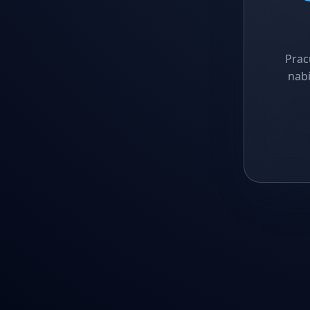
Prac
nabí