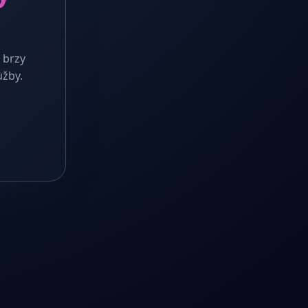
 brzy
užby.